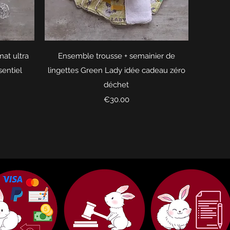
Quick View
at ultra
Ensemble trousse + semainier de
sentiel
lingettes Green Lady idée cadeau zéro
déchet
Price
€30.00