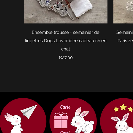
Quick View
Ensemble trousse + semainier de
Semainie
lingettes Dogs Lover idée cadeau chien
Paris z
chat
Price
€27.00