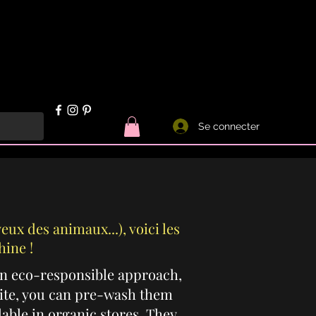
Se connecter
eux des animaux...), voici les
hine !
an eco-responsible approach,
hite, you can pre-wash them
able in organic stores. They