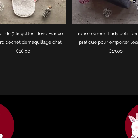
Quick View
Quick View
r de 7 lingettes I love France
Trousse Green Lady petit form
éro déchet démaquillage chat
pratique pour emporter l'es
Price
Price
€18.00
€13.00
Bunny's creations FR
74130 Contamine sur Arve
FRANCE
SIREN 889 067 534 RM74