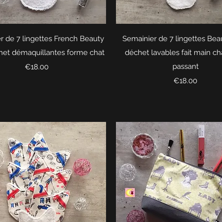
Quick View
Quick View
r de 7 lingettes French Beauty
Semainier de 7 lingettes Bea
het démaquillantes forme chat
déchet lavables fait main ch
Price
passant
€18.00
Price
€18.00