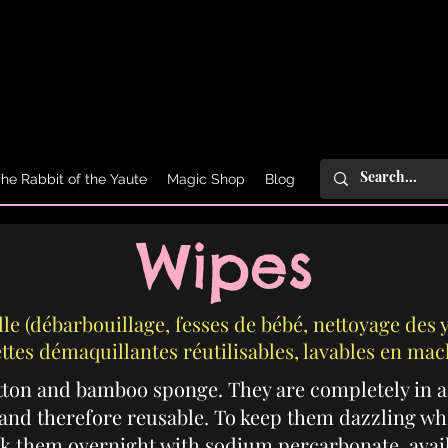
he Rabbit of the Yaute
Magic Shop
Blog
Wipes
lle (débarbouillage, fesses de bébé, nettoyage des y
ettes démaquillantes réutilisables, lavables en mac
tton and bamboo sponge. They are completely in 
 and therefore reusable. To keep them dazzling w
k them overnight with sodium percarbonate, avail