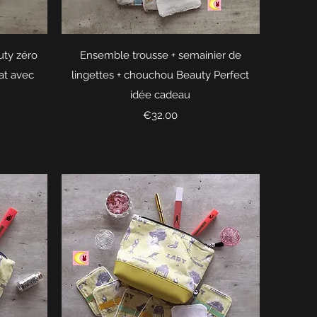
Quick View
uty zéro
Ensemble trousse + semainier de
at avec
lingettes + chouchou Beauty Perfect
idée cadeau
Price
€32.00