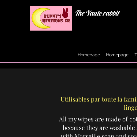
The Yaute rabbit
Homepage
Homepage
T
Utilisables par toute la fami
ling
All my wipes are made of co
because they are washable
with Marseille soap and soa