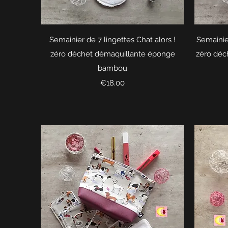
Quick View
Semainier de 7 lingettes Chat alors !
Semainie
zéro déchet démaquillante éponge
zéro déc
bambou
Price
€18.00