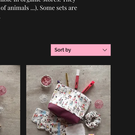
of animals ...). Some sets are
.
Sort by