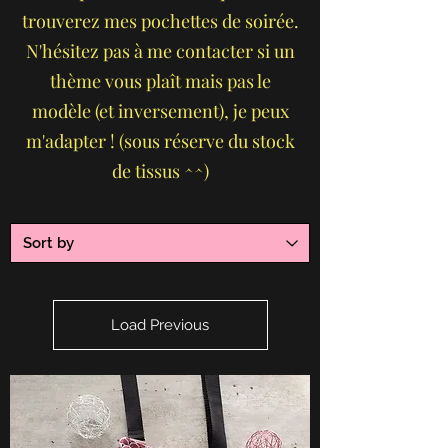
trouverez mes pochettes de soirée.
N'hésitez pas à me contacter si un
thème vous plaît mais pas le
modèle (et inversement), je peux
m'adapter ! (sous réserve du stock
de tissus ^^)
Load Previous