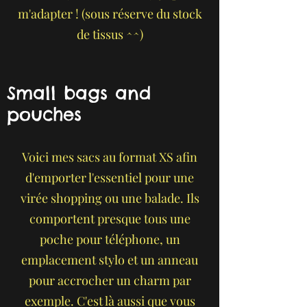
m'adapter ! (sous réserve du stock
de tissus ^^)
Small bags and
pouches
Voici mes sacs au format XS afin
d'emporter l'essentiel pour une
virée shopping ou une balade.
Ils
comportent presque tous une
poche pour téléphone, un
emplacement stylo et un anneau
pour accrocher un charm par
exemple.
C'est là aussi que vous