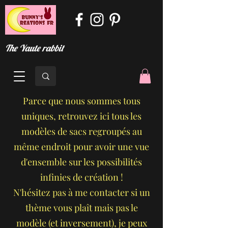
The Yaute rabbit
Parce que nous sommes tous
uniques, retrouvez ici tous les
modèles de sacs regroupés au
même endroit pour avoir une vue
d'ensemble sur les possibilités
infinies de création !
N'hésitez pas à me contacter si un
thème vous plaît mais pas le
modèle (et inversement), je peux