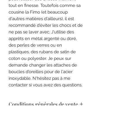
tout en finesse. Toutefois comme sa
cousine la Fimo (et beaucoup
d'autres matières d'ailleurs), il est
recommandé d'éviter les chocs et de
ne pas se laver avec. J'utilise des
apprêts en métal argenté ou doré,
des perles de verres ou en
plastiques, des rubans de satin de
coton ou polyester. Je peux sur
demande changer les attaches de
boucles d'oreilles pour de l'acier
inoxydable. N'hésitez pas à me
contacter si vous avez des questions.
Conditions générales de vente
Consulter nos C.G.V. pour plus de
Expédition
renseignements sur les conditions de