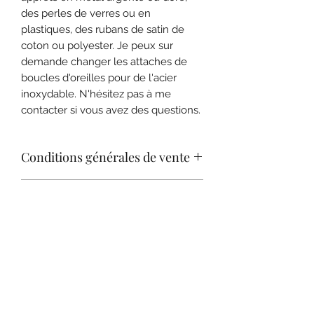
des perles de verres ou en
plastiques, des rubans de satin de
coton ou polyester. Je peux sur
demande changer les attaches de
boucles d'oreilles pour de l'acier
inoxydable. N'hésitez pas à me
contacter si vous avez des questions.
Conditions générales de vente
Consulter nos C.G.V. pour plus de
Expédition
renseignements sur les conditions de
retour.
Livraison en lettre bulle suivie.