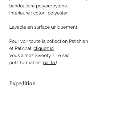
bandoulière polypropylène.
Intérieure : coton, polyester.
Lavable en surface uniquement.
Pour voir toute la collection Pat'chien
et Pat'chat,
cliquez ici
!
Vous aimez Sweety ? Le sac
petit format est
par là
!
Expédition
Livraison en Mondial Relay ou
Conditions générales de vente
Colissimo
Consultez nos C.G.V. pour plus de
renseignements sur les conditions de
retour.