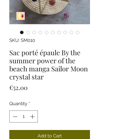
SKU: SM010
Sac porté épaule By the
summer power of the
beach manga Sailor Moon
crystal star
Price
€52.00
Quantity
*
Add to Cart