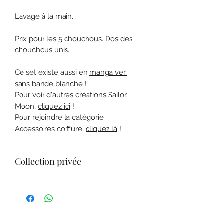
Lavage à la main.
Prix pour les 5 chouchous. Dos des
chouchous unis.
Ce set existe aussi en
manga ver.
sans bande blanche !
Pour voir d'autres créations Sailor
Moon,
cliquez ici
!
Pour rejoindre la catégorie
Accessoires coiffure,
cliquez là
!
Collection privée
Les figurines et goodies
accompagnant les créations fait-main
sont là en tant que décorations. Ils
font partie de ma collection