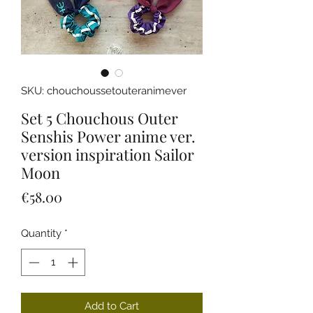
SKU: chouchoussetouteranimever
Set 5 Chouchous Outer
Senshis Power anime ver.
version inspiration Sailor
Moon
Price
€58.00
Quantity
*
Add to Cart